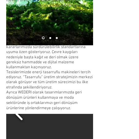
mevcut üretim ve tüketim ilişkilerinin doğal
kaynaklarımızı tehlikeye attığının bilincindeyiz.
Yaşadığımız Dünya'nın çocuklarımızın mirası
olduğunun bilincindeyiz. Bu bağlamda, üretimden
tüketime kadar her yaşamsal sürecin gelecek
nesillerin ihtiyaçları ve Dünya'ya karşı
sorumluluklarımız doğrultusunda yürütülmesi
gerektiğini savunuyoruz.
Bu konuda ofis tasarımı ve kullanımı ile ilgili
kararlarımızda sürdürülebilirlik standartlarına
uyuma özen gösteriyoruz. Çevre kaygıları
nedeniyle başta kağıt ve deri olmak üzere
gereksiz hammadde ve dijital malzeme
kullanmaktan kaçınıyoruz.
Tesislerimizde enerji tasarruflu makineleri tercih
ediyoruz. “Tasarrufu” üretim stratejimizin merkezi
olarak görüyor ve tüm üretim sürecimizi bu ilke
etrafında şekillendiriyoruz.
Ayrıca WEDERI olarak tasarımlarımızda geri
dönüşüm ürünleri kullanmaya ve moda
sektöründe iş ortaklarımızı geri dönüşüm
ürünlerine yönlendirmeye çalışıyoruz.